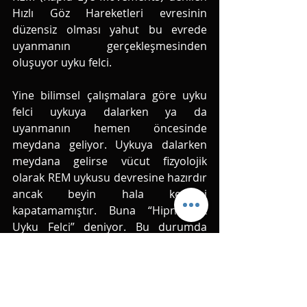
Hızlı Göz Hareketleri evresinin 
düzensiz olması yahut bu evrede 
uyanmanın gerçekleşmesinden 
oluşuyor uyku felci.
Yine bilimsel çalışmalara göre uyku 
felci uykuya dalarken ya da 
uyanmanın hemen öncesinde 
meydana geliyor. Uykuya dalarken 
meydana gelirse vücut fizyolojik 
olarak REM uykusu devresine hazırdır 
ancak beyin hala kendini 
kapatamamıştır. Buna “Hipnagojik 
Uyku Felci” deniyor. Bu durumda 
birey bilinç sahibidir yani uykunun 
getirdiği bilinçsizlik hali henüz 
devreye girmemiştir. Vücut “Uyku 
Atonisi” denilen ve vücudun felçli gibi 