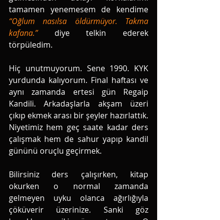
tamamen yenemesem de kendime 
“Oğlum nasılsa öldürmüyor. Takma 
kafana.”
 diye telkin ederek 
törpüledim. 
Hiç unutmuyorum. Sene 1990. KYK 
yurdunda kalıyorum. Final haftası ve 
aynı zamanda ertesi gün Regaip 
Kandili. Arkadaşlarla akşam üzeri 
çıkıp ekmek arası bir şeyler hazırlattık. 
Niyetimiz hem geç saate kadar ders 
çalışmak hem de sahur yapıp kandil 
gününü oruçlu geçirmek. 
Bilirsiniz ders çalışırken, kitap 
okurken o normal zamanda 
gelmeyen uyku olanca ağırlığıyla 
çöküverir üzerinize. Sanki göz 