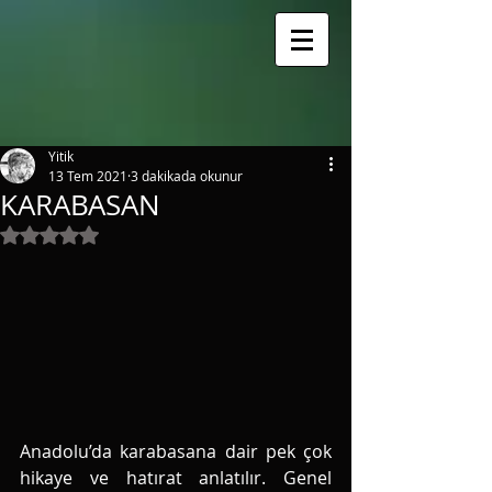
google.com, pub-3163838852151076, DIRECT, f08c47fec0942fa0
Yitik
13 Tem 2021
3 dakikada okunur
KARABASAN
5 üzerinden NaN yıldız
Anadolu’da karabasana dair pek çok 
hikaye ve hatırat anlatılır. Genel 