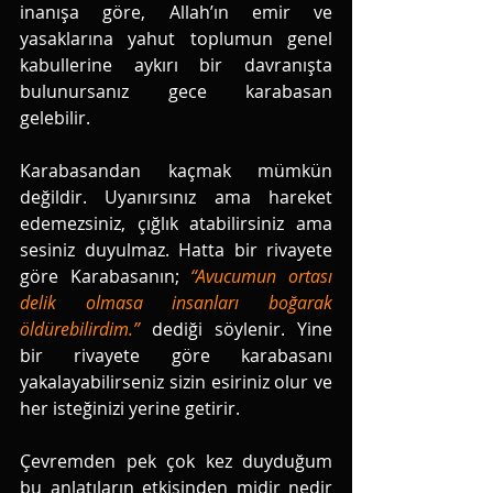
inanışa göre, Allah’ın emir ve 
yasaklarına yahut toplumun genel 
kabullerine aykırı bir davranışta 
bulunursanız gece karabasan 
gelebilir. 
Karabasandan kaçmak mümkün 
değildir. Uyanırsınız ama hareket 
edemezsiniz, çığlık atabilirsiniz ama 
sesiniz duyulmaz. Hatta bir rivayete 
göre Karabasanın;
 “Avucumun ortası 
delik olmasa insanları boğarak 
öldürebilirdim.” 
dediği söylenir. Yine 
bir rivayete göre karabasanı 
yakalayabilirseniz sizin esiriniz olur ve 
her isteğinizi yerine getirir.
Çevremden pek çok kez duyduğum 
bu anlatıların etkisinden midir nedir 