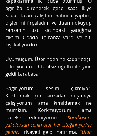
kapaklarıma iki cüce oturmuş. O 
ağırlığa direnerek gece saat ikiye 
kadar falan çalıştım. Sahuru yaptım, 
dişlerimi fırçaladım ve duamı okuyup 
ranzanın üst katındaki yatağıma 
çıktım. Odada üç ranza vardı ve altı 
kişi kalıyorduk.
Uyumuşum. Üzerinden ne kadar geçti 
bilmiyorum. O tarifsiz uğultu ile yine 
geldi karabasan. 
Bağırıyorum sesim çıkmıyor. 
Kurtulmak için ranzadan düşmeye 
çalışıyorum ama kımıldamak ne 
mümkün. Korkmuyorum ama 
hareket edemiyorum. 
“Karabasanı 
yakalarsan senin olur her isteğini yerine 
getirir.” 
rivayeti geldi hatırıma
. 
“Ulan 