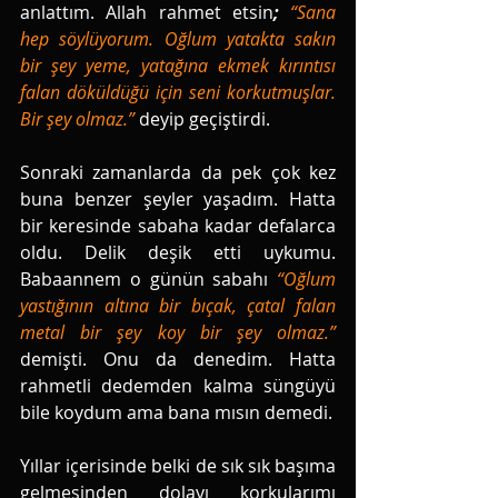
anlattım. Allah rahmet etsin
; 
“Sana 
hep söylüyorum. Oğlum yatakta sakın 
bir şey yeme, yatağına ekmek kırıntısı 
falan döküldüğü için seni korkutmuşlar. 
Bir şey olmaz.”
deyip geçiştirdi. 
Sonraki zamanlarda da pek çok kez 
buna benzer şeyler yaşadım. Hatta 
bir keresinde sabaha kadar defalarca 
oldu. Delik deşik etti uykumu. 
Babaannem o günün sabahı 
“Oğlum 
yastığının altına bir bıçak, çatal falan 
metal bir şey koy bir şey olmaz.”
demişti. Onu da denedim. Hatta 
rahmetli dedemden kalma süngüyü 
bile koydum ama bana mısın demedi. 
Yıllar içerisinde belki de sık sık başıma 
gelmesinden dolayı korkularımı 