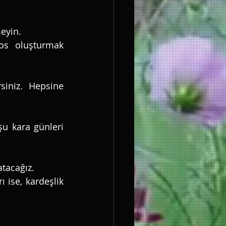
eyin. 
os oluşturmak 
rsiniz. Hepsine 
u kara günleri 
atacağız. 
ı ise, kardeşlik 