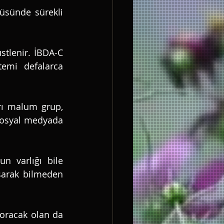
üsünde sürekli 
tlenir. İBDA-C 
mi defalarca 
rı malum grup, 
 sosyal medyada 
n varlığı bile 
aşarak bilmeden 
oracak olan da 