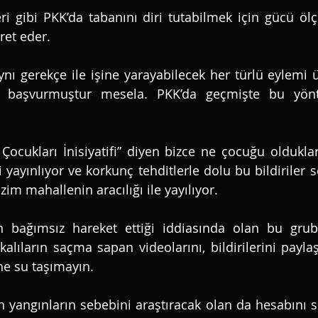
ri gibi PKK’da tabanını diri tutabilmek için gücü ölç
et eder. 
ı gerekçe ile işine yarayabilecek her türlü eylemi üs
 başvurmuştur mesela. PKK’da geçmişte bu yönte
 Çocukları İnisiyatifi” diyen bizce ne çocuğu oldukla
ri yayınlıyor ve korkunç tehditlerle dolu bu bildiriler
bizim mahallenin aracılığı ile yayılıyor. 
n bağımsız hareket ettiği iddiasında olan bu grubu
zekalıların saçma sapan videolarını, bildirilerini payl
e su taşımayın. 
 yangınların sebebini araştıracak olan da hesabını s