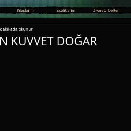
Kitaplarım
Yazdıklarım
Ziyaretçi Defteri
 dakikada okunur
EN KUVVET DOĞAR
ıldız