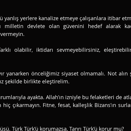
 yanlış yerlere kanalize etmeye çalışanlara itibar etm
rı milletin devlete olan güvenini hedef alarak ka
n vermeyin. 
klı olabilir, iktidarı sevmeyebilirsiniz, eleştirebili
yır yanarken önceliğimiz siyaset olmamalı. Not alın ş
 şekilde birlikte eleştirelim. 
umlarıyla ayakta. Allah’ın izniyle bu felaketleri de atl
 hiç çıkarmayın. Fitne, fesat, kalleşlik Bizans’ın surlar
vüşü. Türk Türk’ü korumazsa, Tanrı Türk’ü korur mu?