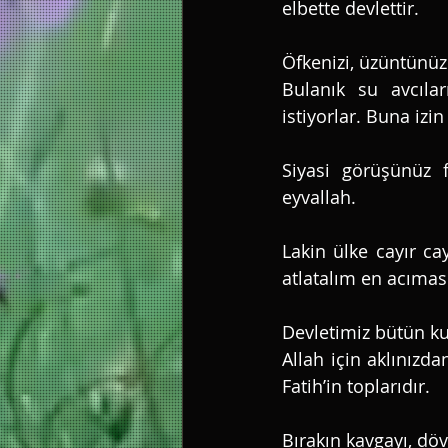
elbette devlettir. 
Öfkenizi, üzüntünüzü
Bulanık su avcıla
istiyorlar. Buna izi
Siyasi görüşünüz far
eyvallah. 
Lakin ülke cayır ca
atlatalım en acımasız
Devletimiz bütün kur
Allah için aklınızdan
Fatih’in toplarıdır. 
Bırakın kavgayı, dö