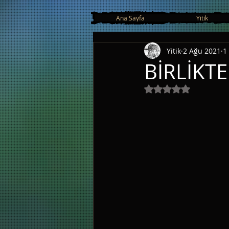
google.com, pub-3163838852151076, DIRECT, f08c47fec0942fa0
Ana Sayfa
Yitik
Yitik
2 Ağu 2021
1
BİRLİKT
5 üzerinden NaN y