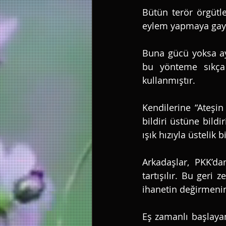
Bütün terör örgütle
eylem yapmaya gayr
Buna gücü yoksa ayn
bu yönteme sıkça
kullanmıştır. 
Kendilerine “Ateşin
bildiri üstüne bildi
ışık hızıyla üstelik 
Arkadaşlar, PKK’da
tartışılır. Bu geri 
ihanetin değirmenin
Eş zamanlı başlayan