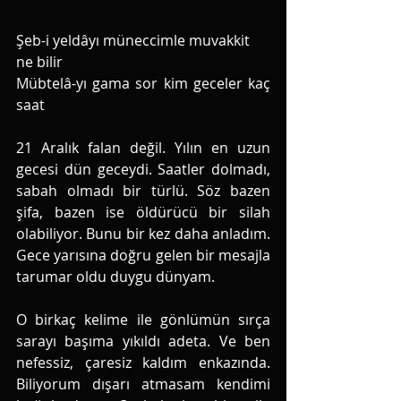
Şeb-i yeldâyı müneccimle muvakkit 
ne bilir
Mübtelâ-yı gama sor kim geceler kaç 
saat
21 Aralık falan değil. Yılın en uzun 
gecesi dün geceydi. Saatler dolmadı, 
sabah olmadı bir türlü. Söz bazen 
şifa, bazen ise öldürücü bir silah 
olabiliyor. Bunu bir kez daha anladım. 
Gece yarısına doğru gelen bir mesajla 
tarumar oldu duygu dünyam. 
O birkaç kelime ile gönlümün sırça 
sarayı başıma yıkıldı adeta. Ve ben 
nefessiz, çaresiz kaldım enkazında. 
Biliyorum dışarı atmasam kendimi 