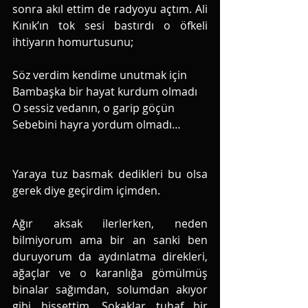
sonra akıl ettim de radyoyu açtım. Ali 
Kınık’ın tok sesi bastırdı o öfkeli 
ihtiyarın homurtusunu; 
Söz verdim kendime unutmak için
Bambaşka bir hayat kurdum olmadı 
O sessiz vedanın, o garip göçün 
Sebebini hayra yordum olmadı…
Yaraya tuz basmak dedikleri bu olsa 
gerek diye geçirdim içimden. 
Ağır aksak ilerlerken, neden 
bilmiyorum ama bir an sanki ben 
duruyorum da aydınlatma direkleri, 
ağaçlar ve o karanlığa gömülmüş 
binalar sağımdan, solumdan akıyor 
gibi hissettim. Sokaklar tuhaf bir 