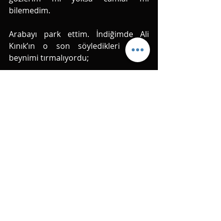
bilemedim. 
Arabayı park ettim. İndiğimde Ali 
Kınık’ın o son söyledikleri adeta 
beynimi tırmalıyordu; 
Gördüm insan ölür susuz ekmeksiz
Ama gördüm insan yaşar yüreksiz 
Dedim her şey yalan, her şey gereksiz 
Namluya bir kurşun sürdüm olmadı…
Aynı dizeleri bilmem kaçıncı kez 
mırıldana mırıldana yürüdüm Salacak 
sahilinde. Ve Kız Kulesi’nin tam 
karşısında durup kendi kendime söz 
verdim; “Ey benim eskimeyen 
sevgilim! Yine sana geldim. Gayrı 
senden başkasına gitmeyeceğim!” 