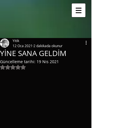
google.com, pub-3163838852151076, DIRECT, f08c47fec0942fa0
Yitik
12 Oca 2021
2 dakikada okunur
YİNE SANA GELDİM
Güncelleme tarihi:
19 Nis 2021
5 üzerinden NaN yıldız