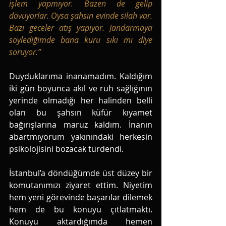
işlem yapmıyor. Bazen de gelip 
dövüyorlar. Oysa şahsın evinde silah var. 
Bazı geceler atış yapıyor. Jandarmaya 
söylediğimde bana kuru sıkı mı diye 
soruyor.”
Duyduklarıma inanamadım. Kaldığım 
iki gün boyunca akıl ve ruh sağlığının 
yerinde olmadığı her halinden belli 
olan bu şahsın küfür kıyamet 
bağırışlarına maruz kaldım. İnanın 
abartmıyorum yakınındaki herkesin 
psikolojisini bozacak türdendi. 
İstanbul’a döndüğümde üst düzey bir 
komutanımızı ziyaret ettim. Niyetim 
hem yeni görevinde başarılar dilemek 
hem de bu konuyu çıtlatmaktı. 
Konuyu aktardığımda hemen 