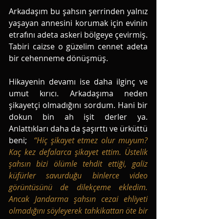
Arkadaşım bu şahsın şerrinden yalnız 
yaşayan annesini korumak için evinin 
etrafını adeta askeri bölgeye çevirmiş. 
Tabiri caizse o güzelim cennet adeta 
bir cehenneme dönüşmüş. 
Hikayenin devamı ise daha ilginç ve 
umut kırıcı. Arkadaşıma neden 
şikayetçi olmadığını sordum. Hani bir 
dokun bin ah işit derler ya. 
Anlattıkları daha da şaşırttı ve ürküttü 
beni;  
“Hiç şikayet etmez olur muyum? 
Kaç kez defalarca şikayet ettim. Üstelik 
şahsın bizi ölümle tehdit ettiği, galiz 
küfürler savurduğu binlerce video 
görüntüsünü de dilekçeme ekledim. 
Ancak Jandarma şahsın cezai ehliyeti 
olmadığını söyleyerek tahkikattan öte bir 