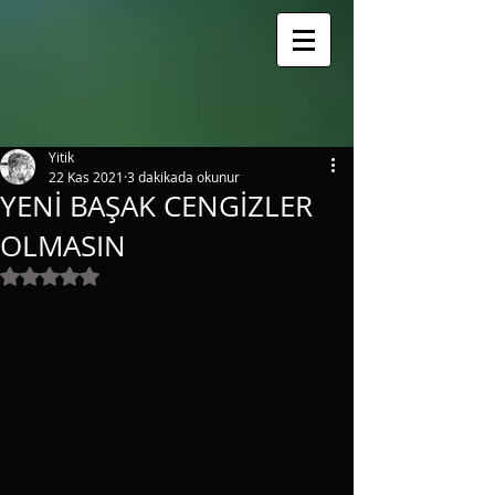
google.com, pub-3163838852151076, DIRECT, f08c47fec0942fa0
Yitik
22 Kas 2021
3 dakikada okunur
YENİ BAŞAK CENGİZLER
OLMASIN
5 üzerinden NaN yıldız