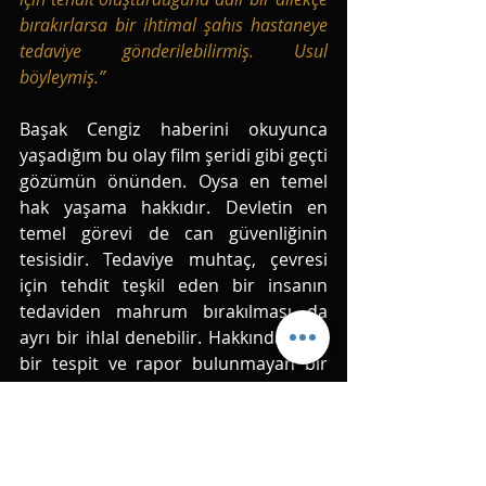
bırakırlarsa bir ihtimal şahıs hastaneye 
tedaviye gönderilebilirmiş. Usul 
böyleymiş.”
Başak Cengiz haberini okuyunca 
yaşadığım bu olay film şeridi gibi geçti 
gözümün önünden. Oysa en temel 
hak yaşama hakkıdır. Devletin en 
temel görevi de can güvenliğinin 
tesisidir. Tedaviye muhtaç, çevresi 
için tehdit teşkil eden bir insanın 
tedaviden mahrum bırakılması da 
ayrı bir ihlal denebilir. Hakkında tıbbı 
bir tespit ve rapor bulunmayan bir 
yetişkine devlet iradesi dışında bir 
tedavi şeklini dayatamaz. Lakin 
rahatsızlığı raporla tespit edilmiş, 
çevresi için tehdit teşkil eden, 