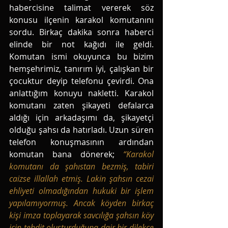
habercisine talimat vererek söz 
konusu ilçenin karakol komutanını 
sordu. Birkaç dakika sonra haberci 
elinde bir not kağıdı ile geldi. 
Komutan ismi okuyunca bu bizim 
hemşehrimiz, tanırım iyi, çalışkan bir 
çocuktur deyip telefonu çevirdi. Ona 
anlattığım konuyu nakletti. Karakol 
komutanı zaten şikayeti defalarca 
aldığı için arkadaşımı da, şikayetçi 
olduğu şahsı da hatırladı. Uzun süren 
telefon konuşmasının ardından 
komutan bana dönerek;
 “Karakol 
komutanı da şahıstan bezmiş, tabiri 
caizse illallah etmiş. Lakin şahsın cezai 
ehliyeti olmadığından hukuki bir işlem 
yapılamıyormuş. Ancak köyden birkaç 
kişi imza toplayarak savcılığa şahsın köy 
için tehdit oluşturduğuna dair bir dilekçe 