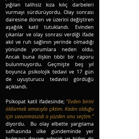
yığılan talihsiz kıza kılıç darbeleri 
vurmayı sürdürüyordu. Olay sonrası 
dairesine dönen ve üzerini değiştiren 
aşağılık katil tutuklandı. Evinden 
çıkanlar ve olay sonrası verdiği ifade 
akıl ve ruh sağlının yerinde olmadığı 
yönünde yorumlara neden oldu. 
Ancak buna ilişkin tıbbi bir raporu 
bulunmuyordu. Geçmişte beş yıl 
boyunca psikolojik tedavi ve 17 gün 
de uyuşturucu tedavisi gördüğü 
açıklandı. 
Psikopat katil ifadesinde; 
“Evden birini 
öldürmek amacıyla çıktım. Kadın olduğu 
için savunmasızdı o yüzden onu seçtim.” 
diyordu.  Bu olay elbette yargılama 
safhasında ülke gündeminde yer 
bulmaya devam edecek ve bizler de 