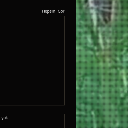
Hepsini Gör
T İSMET ŞAHİN
 yok
eli sevda başımızda