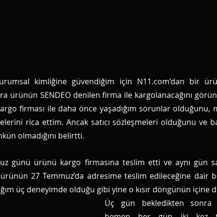
umsal kimliğine güvendiğim için N11.com’dan bir ürün 
a ürünün SENDEO denilen firma ile kargolanacağını görünce
 kargo firması ile daha önce yaşadığım sorunlar olduğunu,
lerini rica ettim. Ancak satıcı sözleşmeleri olduğunu ve baş
ün olmadığını belirtti.
uz günü ürünü kargo firmasına teslim etti ve aynı gün sa
rünün 27 Temmuz’da adresime teslim edileceğine dair bi
ığım üç deneyimde olduğu gibi yine o kısır döngünün içine
Üç gün bekledikten sonra k
hemen her gün iki kez tel