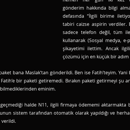
gönderim hakkında bilgi almay
defasında “İlgili birime iletiy
tabiri caizse aspirin verdiler.
sadece telefon değil, tüm ilet
kullanarak (Sosyal medya, e-p
şikayetimi ilettim. Ancak ilgi
çözümü için en küçük bir adım 
ket bana Maslak’tan gönderildi. Ben ise Fatih’teyim. Yani bi
 Fatih’e bir paketi getiremedi. Bırakın paketi getirmeyi şu a
bilmediklerinden eminim. 
geçmediği halde N11, ilgili firmaya ödememi aktarmakta bi
nun sistem tarafından otomatik olarak yapıldığı ve herhan
verildi. 