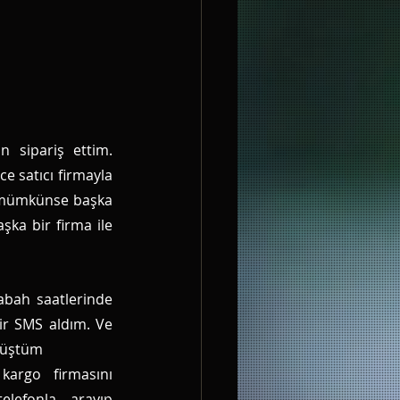
sipariş ettim. 
 satıcı firmayla 
 mümkünse başka 
ka bir firma ile 
bah saatlerinde 
r SMS aldım. Ve 
 düştüm
argo firmasını 
efonla arayıp 