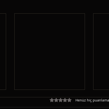
ŞEHİ
5 üzerinden 0 yıldız
Henüz hiç puanlama
Bir d