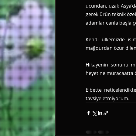
ucundan, uzak Asya’da
gerek ürün teknik öze
adamlar canla başla ç
Kendi ülkemizde isim
mağdurdan özür dileme
Hikayenin sonunu me
heyetine müracaatta 
Elbette neticelendik
tavsiye etmiyorum. 