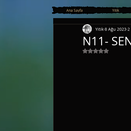
google.com, pub-3163838852151076, DIRECT, f08c47fec0942fa0
Ana Sayfa
Yitik
Yitik
8 Ağu 2023
2
N11- SE
5 üzerinden NaN y