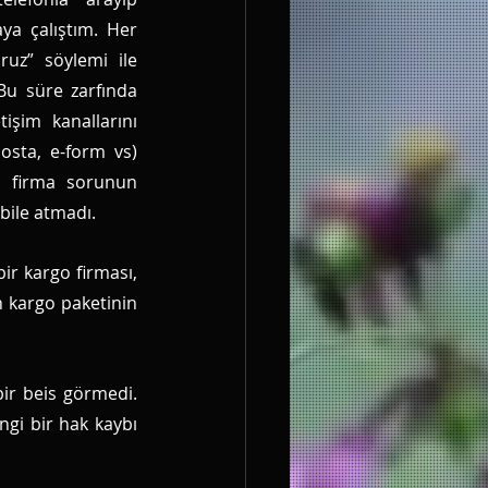
a çalıştım. Her 
oruz” söylemi ile 
 Bu süre zarfında 
işim kanallarını 
osta, e-form vs) 
li firma sorunun 
bile atmadı. 
r kargo firması, 
n kargo paketinin 
r beis görmedi. 
gi bir hak kaybı 