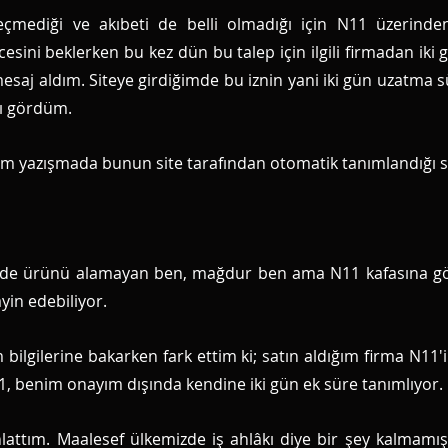
mediği ve akıbeti de belli olmadığı için N11 üzerinden
ini beklerken bu kez dün bu talep için ilgili firmadan iki g
mesaj aldım. Siteye girdiğimde bu iznin yani iki gün uzatma sü
ı gördüm. 
ğım yazışmada bunun site tarafından otomatik tanımlandığı s
alde ürünü alamayan ben, mağdur ben ama N11 kafasına g
ayin edebiliyor. 
 bilgilerine bakarken fark ettim ki; satın aldığım firma N11'in
 benim onayım dışında kendine iki gün ek süre tanımlıyor.
lattım. Maalesef ülkemizde iş ahlâkı diye bir şey kalmamı