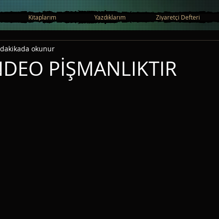
Kitaplarım
Yazdıklarım
Ziyaretçi Defteri
 dakikada okunur
NDEO PİŞMANLIKTIR
ıldız