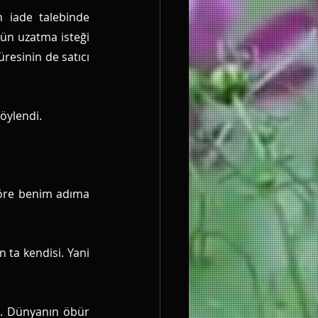
 iade talebinde 
ün uzatma isteği 
resinin de satıcı 
öylendi. 
öre benim adıma 
 ta kendisi. Yani 
ş. Dünyanın öbür 