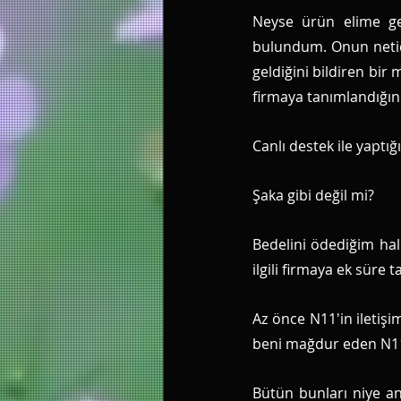
Neyse ürün elime geç
bulundum. Onun netices
geldiğini bildiren bir 
firmaya tanımlandığın
Canlı destek ile yaptı
Şaka gibi değil mi?
Bedelini ödediğim h
ilgili firmaya ek süre t
Az önce N11'in iletişim
beni mağdur eden N11,
Bütün bunları niye an