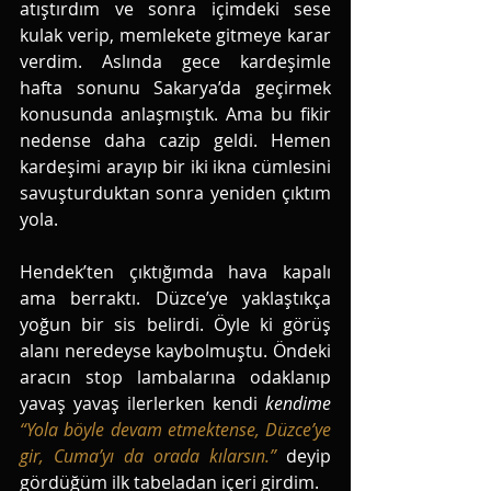
atıştırdım ve sonra içimdeki sese 
kulak verip, memlekete gitmeye karar 
verdim. Aslında gece kardeşimle 
hafta sonunu Sakarya’da geçirmek 
konusunda anlaşmıştık. Ama bu fikir 
nedense daha cazip geldi. Hemen 
kardeşimi arayıp bir iki ikna cümlesini 
savuşturduktan sonra yeniden çıktım 
yola. 
Hendek’ten çıktığımda hava kapalı 
ama berraktı. Düzce’ye yaklaştıkça 
yoğun bir sis belirdi. Öyle ki görüş 
alanı neredeyse kaybolmuştu. Öndeki 
aracın stop lambalarına odaklanıp 
yavaş yavaş ilerlerken kendi 
kendime 
“Yola böyle devam etmektense, Düzce’ye 
gir, Cuma’yı da orada kılarsın.”
deyip 
gördüğüm ilk tabeladan içeri girdim.