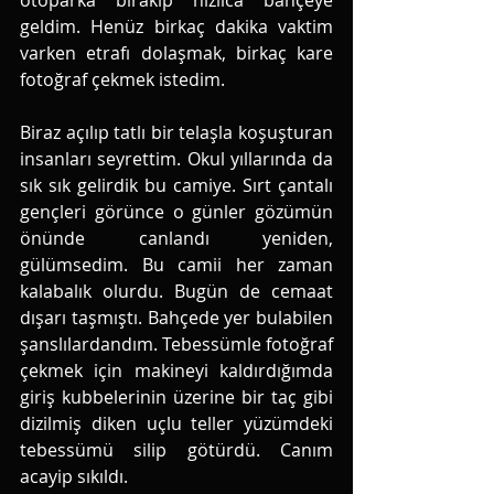
otoparka bırakıp hızlıca bahçeye 
geldim. Henüz birkaç dakika vaktim 
varken etrafı dolaşmak, birkaç kare 
fotoğraf çekmek istedim. 
Biraz açılıp tatlı bir telaşla koşuşturan 
insanları seyrettim. Okul yıllarında da 
sık sık gelirdik bu camiye. Sırt çantalı 
gençleri görünce o günler gözümün 
önünde canlandı yeniden, 
gülümsedim. Bu camii her zaman 
kalabalık olurdu. Bugün de cemaat 
dışarı taşmıştı. Bahçede yer bulabilen 
şanslılardandım. Tebessümle fotoğraf 
çekmek için makineyi kaldırdığımda 
giriş kubbelerinin üzerine bir taç gibi 
dizilmiş diken uçlu teller yüzümdeki 
tebessümü silip götürdü. Canım 
acayip sıkıldı. 