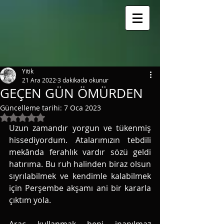
google.com, pub-3163838852151076, DIRECT, f08c47fec0942fa0
Yitik
21 Ara 2022
3 dakikada okunur
GEÇEN GÜN ÖMÜRDEN
Güncelleme tarihi:
7 Oca 2023
5 üzerinden NaN yıldız
Uzun zamandır yorgun ve tükenmiş 
hissediyordum. Atalarımızın tebdili 
mekânda ferahlık vardır sözü geldi 
hatırıma. Bu ruh halinden biraz olsun 
sıyrılabilmek ve kendimle kalabilmek 
için Perşembe akşamı ani bir kararla 
çıktım yola. 