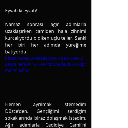
Eyvah ki eyvah!
Namaz sonrası ağır adımlarla 
uzaklaşırken camiden hala zihnimi 
kurcalıyordu o diken uçlu teller. Sanki 
her biri her adımda yüreğime 
batıyordu. 
https://video.wixstatic.com/video/04ca78_
aabce4ec10f44577947f2f27e2fe3f00/480p/
mp4/file.mp4
Hemen ayrılmak istemedim 
Düzce’den. Gençliğimi serdiğim 
sokaklarında biraz dolaşmak istedim. 
Ağır adımlarla Cedidiye Camii’ni 